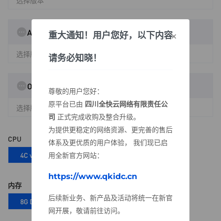
选择版本
AlmaLinux
×
重大通知！用户您好，以下内容
选择版本
请务必知晓！
OpenEuler
尊敬的用户您好：
原平台已由
四川全快云网络有限责任公
选择版本
司
正式完成收购及整合升级。
为提供更稳定的网络资源、更完善的售后
CPU
体系及更优质的用户体验， 我们现已启
4C vCPU
用全新官方网站：
https://www.qkidc.cn
内存
后续新业务、新产品及活动将统一在新官
8G DDR4
网开展，敬请前往访问。