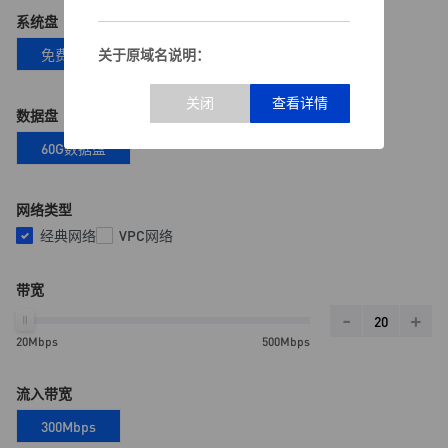
系统盘
免费赠送40G
关于原域名说明：
原域名可继续正常登录
可继续管理现有服务器及业务
数据盘
支持续费及售后服务
60G数据盘
为方便用户沟通，我们已设立专门售后支
持渠道：
网络类型
售后QQ群：
1090659187
经典网络
VPC网络
值班客服QQ：
2930215113
如有任何疑问或需要协助，欢迎随时联系
我们。
带宽
-
+
四川全快云网络有限责任公司
20Mbps
500Mbps
流入带宽
300Mbps