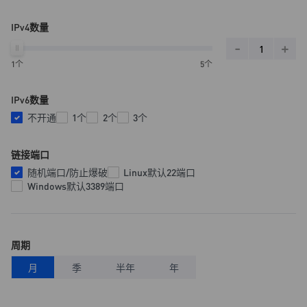
IPv4数量
-
+
1个
5个
IPv6数量
不开通
1个
2个
3个
链接端口
随机端口/防止爆破
Linux默认22端口
Windows默认3389端口
周期
月
季
半年
年